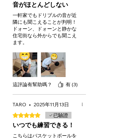
音がほとんどしない
一軒家でもドリブルの音が近
隣にも聞こえることが判明！
ドォーン、ドォーンと静かな
住宅街なら外からでも聞こえ
ます。
急いで色々探していると
Slippery Quiet Ballを見つけ
て購入！このボールなら夜ド
リブルついても問題なさそ
う。タン、タンと乾いた音が
しますが、ドォーン、ドォー
這評論有幫助嗎？
有 (3)
ンと重低音はしません。安い
消音ボールでは重さが無くド
リブル練習には不向きだが、
TARO
•
2025年11月13日
これなら重さもありドリブル
評等為 5（最高為 5 顆星）。
已驗證
の跳ね返りも丁度いい。不思
議な感じ。子供のスポーツの
いつでも練習できる！
環境は親が作ると某サイトで
こちらはバスケットボールを
見かけたがこれで環境面少し