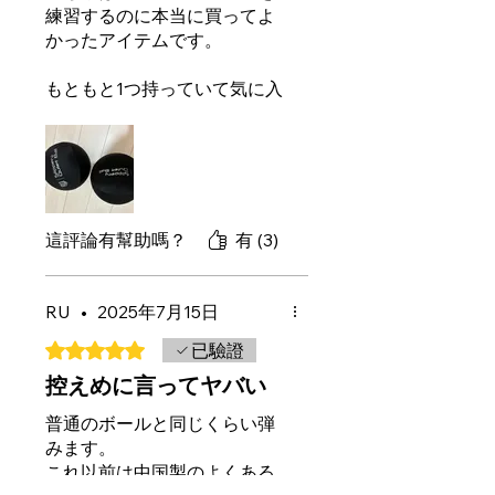
練習するのに本当に買ってよ
は協力出来たかな？
かったアイテムです。
もともと1つ持っていて気に入
っていたので、今回は2ボール
練習をするためにもう1つ購入
しました。
ドリブルしても本物のバスケ
ットボールに比べて優しい音
這評論有幫助嗎？
有 (3)
なので夜でも朝早くても安心
して練習できます。
RU
•
2025年7月15日
うちの子はバスケが大好き
評等為 5（最高為 5 顆星）。
已驗證
で、思い立ったときにすぐ練
習できるのが嬉しいようで
控えめに言ってヤバい
す。
普通のボールと同じくらい弾
みます。
親としても、音が静かなので
これ以前は中国製のよくある
テレビや音楽を我慢しなくて