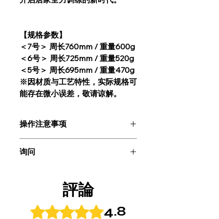
【规格参数】
＜7号＞ 周长760mm / 重量600g
＜6号＞ 周长725mm / 重量520g
＜5号＞ 周长695mm / 重量470g
※因材质与工艺特性，实际规格可
能存在微小误差，敬请谅解。
操作注意事项
・本产品非比赛用球。请勿在户外使
询问
用，否则可能会导致表面涂层撕裂、变
脏或老化。
如果您有任何问题或疑问，请在页面底
- 由于高密度聚氨酯泡沫的特性，如果
部或通过“我的页面”中的订单历史记录
受潮，水会渗透到内部，需要时间才能
評論
与我们联系。
干燥。此外，由于吸水，形状可能会发
我们也欢迎您对我们的产品和服务提出
生变化。如果您担心弄脏，请用沾水的
4.8
評等為 4.8（最高為 5 顆星）。
评论。
软布轻轻擦拭，保养后，请将其存放在