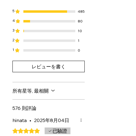
干燥处，避免高温和阳光直射。
・由于制造工艺和材质特性，表面可能
5
485
会出现轻微凹凸或褶皱，但这不影响质
4
80
量。此外，根据气孔位置的不同，弹力
可能会存在个体差异。
3
10
- 在室内练习时，请选择地面平坦的地
2
1
方，并注意周围环境。
- 随着使用和老化，表面的印刷可能会
1
0
褪色或损坏。
・表面盖无法拆卸。如果强行撕下或用
レビューを書く
力拉扯，可能会导致无法正常工作。
・持续用力挤压滑球可能会导致其变
形。存放滑球时，请尽量避免与其他球
或练习器材接触。
所有星等, 最相關
・使用前请仔细阅读产品附带的“使用
说明书”。
576 則評論
hinata
•
2025年8月04日
評等為 5（最高為 5 顆星）。
已驗證