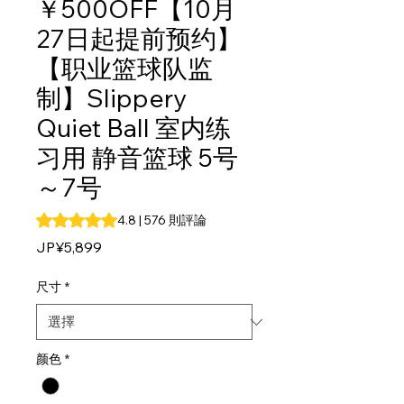
￥500OFF【10月
27日起提前预约】
【职业篮球队监
制】Slippery
Quiet Ball 室内练
习用 静音篮球 5号
～7号
根據 576 則評論，評等為 4.8 顆星（滿分為五顆星）
4.8 | 576 則評論
價
JP¥5,899
格
尺寸
*
颜色
*