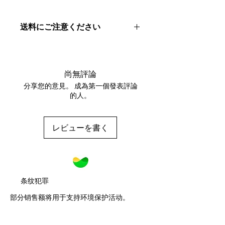
送料にご注意ください
2000円以上
のお買い物で
送料無料！
お会計金額が2000円に満たない場合
は別途送料（550円）が掛かります。
尚無評論
ご注意ください。
分享您的意見。 成為第一個發表評論
的人。
レビューを書く
条纹犯罪
部分销售额将用于支持环境保护活动。