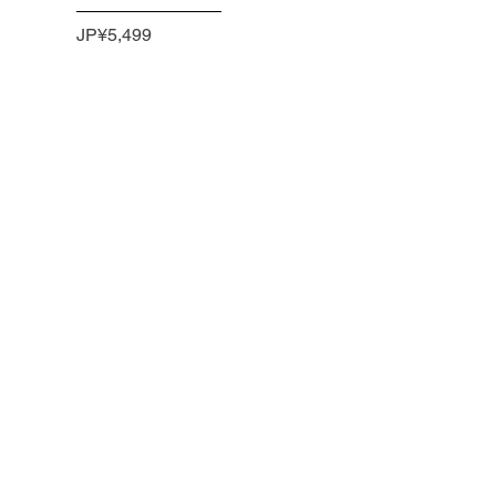
價格
JP¥5,499
福冈县福冈市佐原区原1-30-17 1楼 邮编：
814-0022
电话：092-407-7001
support@ru.shop
P&S Rankup 体育部门