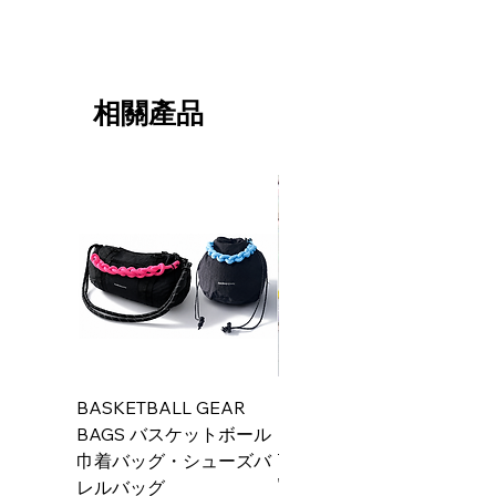
相關產品
BASKETBALL GEAR
【SQBcampaign】Silent
BAGS バスケットボール
Dribbler Eliteパープル
巾着バッグ・シューズバ
一般價格
JP¥14,999
レルバッグ