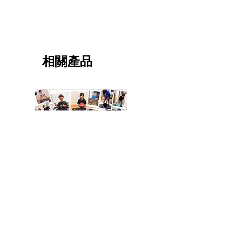
相關產品
【SQBcampaign】Silent
【SQBcampaign】Silent
Dribbler Eliteパープル
Dribbler Elite イエロー