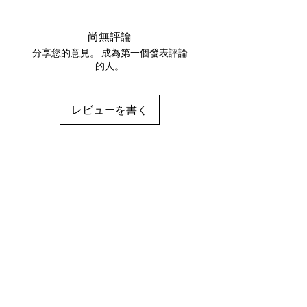
色味と異なって見える場合がありま
す。
尚無評論
※品質向上のため予告なくデザインや
分享您的意見。 成為第一個發表評論
仕様を変更する場合がございます。
的人。
※出荷前に検品を行っておりますが万
が一商品に不備・欠損があった場合は
注文履歴よりご連絡ください。速やか
レビューを書く
に交換を行わせていただきます。
※お客様都合による返品・交換（注文
ミス、イメージと違う等）については
送料・返送料をご負担いただく場合が
ございます。