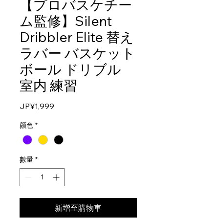
【プロバスケチー
ム監修】Silent
Dribbler Elite 替え
ラバー バスケット
ボール ドリブル
室内 練習
價
JP¥1,999
格
颜色
*
數量
*
新增至購物車