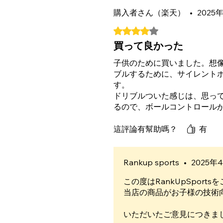
購入者さん（楽天）
•
2025
評等為 4（最高為 5 顆星）。
買って良かった
子供のために買いました。想
ブルするために、サイレント
す。
ドリブルついた感じは、思っ
るので、ボールコントロール
角のネット部分が一ヶ所伸び
もっと早く買えばよかったー
這評論有幫助嗎？
有
お家でボールがつけない環境
Rankup sports
•
2025年
この度はRankUpSpor
当店の商品がお子様の技術
いただいたご意見につきま