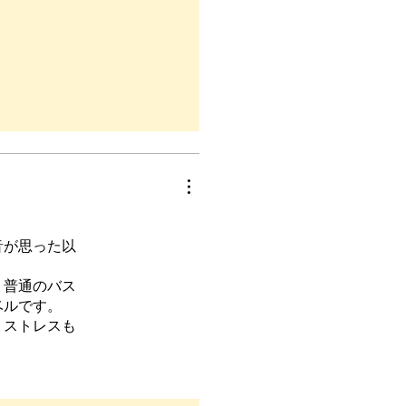
音が思った以
！普通のバス
ベルです。
、ストレスも