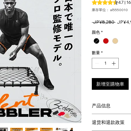
根據 163 則評論
4.7 |
庫存單位： al5550010
一
 JP¥8,280 
JP¥4,
般
颜色
*
價
格
數量
*
新增至購物車
产品信息
材质：钢、聚酯纤维、
退货和退款政策
宽50厘米 x 高19厘米
重量：4.3公斤