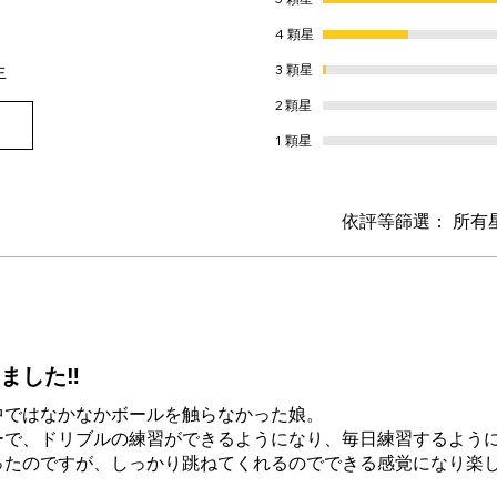
4 顆星
生
3 顆星
2 顆星
1 顆星
依評等篩選：
所有
した‼︎
中ではなかなかボールを触らなかった娘。
ーで、ドリブルの練習ができるようになり、毎日練習するよう
ったのですが、しっかり跳ねてくれるのでできる感覚になり楽