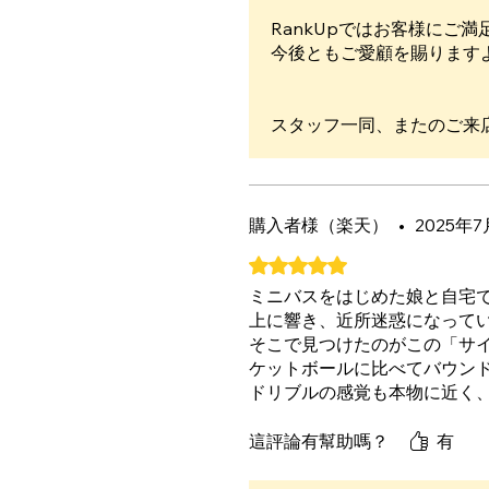
RankUpではお客様にご
今後ともご愛顧を賜ります
スタッフ一同、またのご来
購入者様（楽天）
•
2025年7
評等為 5（最高為 5 顆星）。
ミニバスをはじめた娘と自宅
上に響き、近所迷惑になって
そこで見つけたのがこの「サ
ケットボールに比べてバウン
ドリブルの感覚も本物に近く
軽減されました。
這評論有幫助嗎？
有