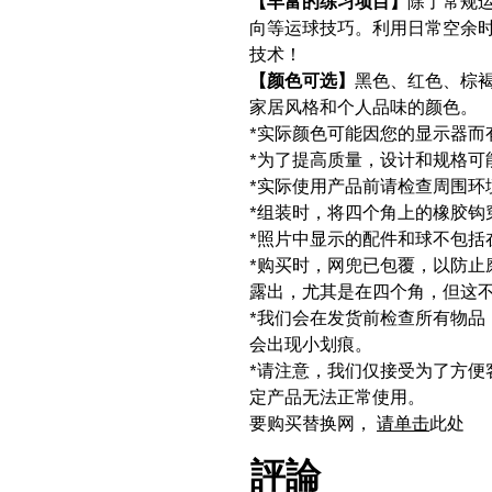
【丰富的练习项目】
除了常规
向等运球技巧。利用日常空余
技术！
【颜色可选】
黑色、红色、棕
家居风格和个人品味的颜色。
*实际颜色可能因您的显示器而
*为了提高质量，设计和规格可
*实际使用产品前请检查周围环
*组装时，将四个角上的橡胶钩
*照片中显示的配件和球不包括
*购买时，网兜已包覆，以防止
露出，尤其是在四个角，但这
*我们会在发货前检查所有物品
会出现小划痕。
*请注意，我们仅接受为了方便
定产品无法正常使用。
要购买替换网，
请单击
此处
評論