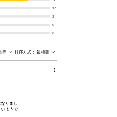
37
2
0
0
星等
排序方式：
最相關
になりまし
しいようで