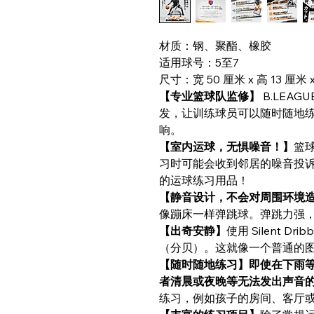
材质：钢、聚酯、橡胶
适用球号：5至7
尺寸：宽 50 厘米 x 高 13 厘米 
【专业篮球队监修】
B.LEAGU
发，让训练球员可以随时随地
响。
【室内运球，无惧噪音！】
篮
习时可能会收到邻居的噪音投
的运球练习用品！
【静音设计，不会对周围环境
像蹦床一样弹跳球。弹跳力强
【出奇安静】
使用 Silent D
（分贝）。这就像一个普通的
【随时随地练习】即使在下雨
者清晨或夜晚等无法发出声音
练习，例如孩子的房间、客厅