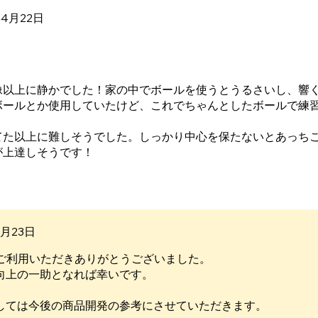
年4月22日
像以上に静かでした！家の中でボールを使うとうるさいし、響
ボールとか使用していたけど、これでちゃんとしたボールで練
てた以上に難しそうでした。しっかり中心を保たないとあっち
が上達しそうです！
ていたので星－１。
！たくさん練習して、上達できたらいいなー！
のには、おすすめです。
4月23日
tsをご利用いただきありがとうございました。
向上の一助となれば幸いです。
しては今後の商品開発の参考にさせていただきます。