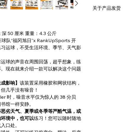
如果您发现收到的产
关于产品发货
后 7 天内联系我们。
我们将为您更换新产
免运费
请注意，如果产品到达
付款完成后，您的订单
迹，我们可能会拒绝
x 深 50 厘米 重量：4.3 公斤
全额退款。
E球队“福冈旭日”x RankUpSports 开
练习运球，不受生活环境、季节、天气影
球运球的声音在周围回荡，超乎想象，练
诉。现在就来介绍一款可以解决这个问题
造成影响】
该装置采用橡胶和网状结构，
，但几乎没有噪音！
ribbler 时，噪音水平仅为惊人的 38 分贝
图书馆一样安静。
等恶劣天气、夏季或冬季等严酷气温，或
的环境中，也可以
练习！您可以随时随地
或入口处。