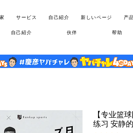
家
サービス
自己紹介
新しいページ
产
自己紹介
伙伴
帮助
【专业篮球
练习 安静