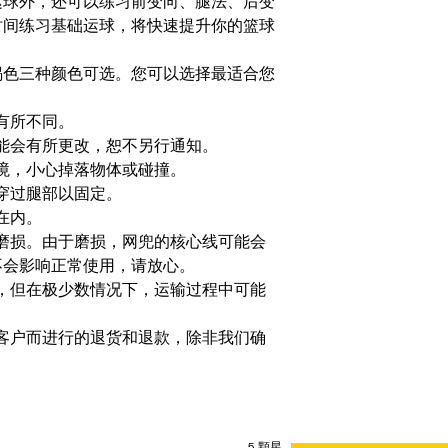
运球外，还可以练习前变向、腿法、后变
时间练习基础运球，将快速提升你的篮球
褐色三种颜色可选。您可以选择最适合您
有所不同。
能会有所更改，恕不另行通知。
境，小心掉落物体或碰撞。
穿过腿部以固定。
在内。
磨损。由于磨损，网兜的核心线可能会
不会影响正常使用，请放心。
，但在极少数情况下，运输过程中可能
客户而进行的退货和退款，除非我们确
5 顆星