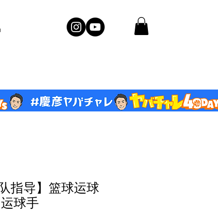
品
队指导】篮球运球
的运球手