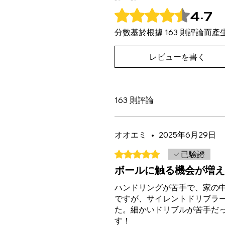
4.7
評等為 4.7（最高為 5 顆星）。
分數基於根據 163 則評論而產
レビューを書く
163 則評論
オオエミ
•
2025年6月29日
評等為 5（最高為 5 顆星）。
已驗證
ボールに触る機会が増えま
ハンドリングが苦手で、家の
ですが、サイレントドリブラ
た。細かいドリブルが苦手だ
す！