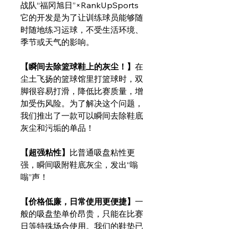
战队“福冈旭日”×RankUpSports
它的开发是为了让训练球员能够随
时随地练习运球，不受生活环境、
季节或天气的影响。
【瞬间去除篮球鞋上的灰尘！】
在
尘土飞扬的篮球馆里打篮球时，双
脚很容易打滑，降低比赛质量，增
加受伤风险。为了解决这个问题，
我们推出了一款可以瞬间去除鞋底
灰尘和污垢的单品！
【超强粘性】
比普通吸盘粘性更
强，瞬间吸附鞋底灰尘，发出“嗡
嗡”声！
【价格低廉，日常使用更便捷】
一
般的吸盘垫单价昂贵，只能在比赛
日等特殊场合使用。我们的鞋垫已