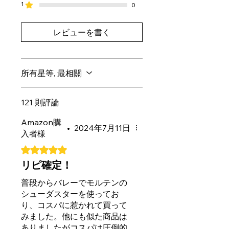
1
0
レビューを書く
所有星等, 最相關
121 則評論
Amazon購
•
2024年7月11日
入者様
評等為 5（最高為 5 顆星）。
リピ確定！
普段からバレーでモルテンの
シューダスターを使ってお
り、コスパに惹かれて買って
みました。他にも似た商品は
ありましたがコスパは圧倒的