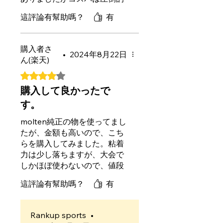
です。
這評論有幫助嗎？
有
モルテンに比べて１枚当たり
の値段は３分の１程ですが、
機能的にはほぼ変わりませ
購入者さ
ん。１枚１枚の耐久？は若干
•
2024年8月22日
ん(楽天)
シューダスターの方が良いよ
評等為 4（最高為 5 顆星）。
うに感じますが、綺麗に使う
物でもないので気にならない
購入して良かったで
です。
す。
純正の物を使っていた時期の
ことをいま考えると、剥がす
molten純正の物を使ってまし
たびに１００円捨てていたの
たが、金額も高いので、こち
か・・・って感じです。
らを購入してみました。粘着
不満があるとすれば、なんで
力は少し落ちますが、大会で
もっと早く作ってくれなかっ
しかほぼ使わないので、値段
たのかってところだけ！リピ
の事も考えると満足です。
這評論有幫助嗎？
有
確定！
Rankup sports
•