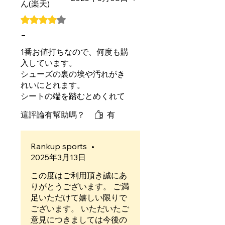
ん(楽天)
評等為 4（最高為 5 顆星）。
-
1番お値打ちなので、何度も購
入しています。
シューズの裏の埃や汚れがき
れいにとれます。
シートの端を踏むとめくれて
しまうことがありますが、許
這評論有幫助嗎？
有
容範囲内です。
Rankup sports
•
2025年3月13日
この度はご利用頂き誠にあ
りがとうございます。 ご満
足いただけて嬉しい限りで
ございます。 いただいたご
意見につきましては今後の