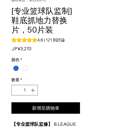
庫存單位： al5550012
[专业篮球队监制]
鞋底抓地力替换
片，50片装
根據 121 則評論，評等為 4.8 顆星（滿分為五顆星）
4.8 | 121 則評論
價
JP¥3,270
格
颜色
*
數量
*
新增至購物車
【专业篮球队监修】
B.LEAGUE