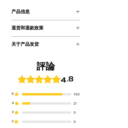
产品信息
尺寸：宽45厘米 x 深37厘米
退货和退款政策
重量：300克
如果您发现收到的产品有任何缺陷或问
关于产品发货
题，请在收到产品后 7 天内联系我们。
我们将为您更换新产品或向您发送替换
免运费
部件。
付款完成后，您的订单将在 2-3 个工作
请注意，如果产品到达后已超过 7 天或
評論
日内发货。
有明显的使用痕迹，我们可能会拒绝接
受退货或退款，或者可能无法提供全额
4.8
評等為 4.8（最高為 5 顆星）。
退款。
5
100
4
21
3
0
2
0