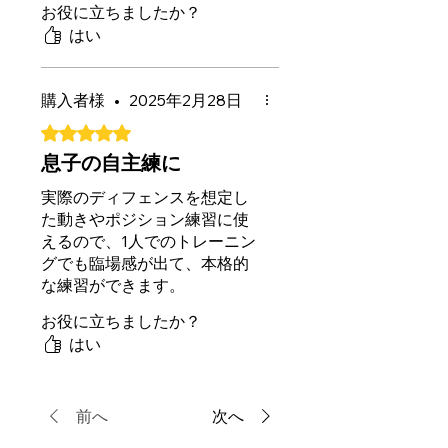
お役に立ちましたか？
っていたのですが想像通りの
はい
物で満足してます。
このタイプの器具は仕舞うの
にはコツがいると思います
購入者様
•
2025年2月28日
が、毎回組み立てが必要なタ
イプに比べればコツさえつか
5つ星のうち5と評価されています。
んでしまえばかなり楽です！
息子の自主練に
中に入れてたウォーターバッ
グと脚で端を抑えつつ、なる
実際のディフェンスを想定し
べく生地が重ならない様に閉
た動きやポジション練習に使
めてあげればスムーズにでき
えるので、1人でのトレーニン
るのでおススメです！
グでも臨場感が出て、本格的
な練習ができます。
ポップアップ式で設置も片付
お役に立ちましたか？
けも簡単、折りたたんで持ち
はい
運べるので、公園や体育館へ
の持ち運びもラク。親として
もありがたいポイントです。
前へ
次へ
息子も「相手がいるみたいで