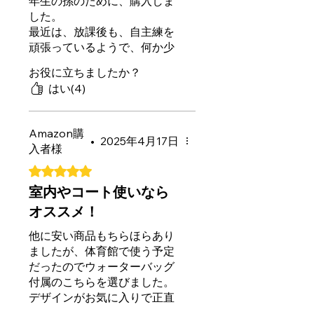
年生の孫のために、購入しま
した。
最近は、放課後も、自主練を
頑張っているようで、何か少
しでも力になれたら、と思
お役に立ちましたか？
い、こちらを見つけました。
はい(4)
持ち運びもできるので、公園
や、学校の空き時間にも、練
習できると、喜んでくれてい
Amazon購
ます。
•
2025年4月17日
入者様
届いた日から、すぐに試して
5つ星のうち5と評価されています。
くれて、私まで嬉しくなりま
した。
室内やコート使いなら
私自身は、バスケットのこと
オススメ！
はよくわかりませんが、頑張
る孫の背中を、少しでも押せ
他に安い商品もちらほらあり
たと思うと、本当に買ってよ
ましたが、体育館で使う予定
かったです。
だったのでウォーターバッグ
これからも、怪我に気をつけ
付属のこちらを選びました。
て、楽しく続けてほしいです
デザインがお気に入りで正直
ね。
色々見て回る前から心は決ま