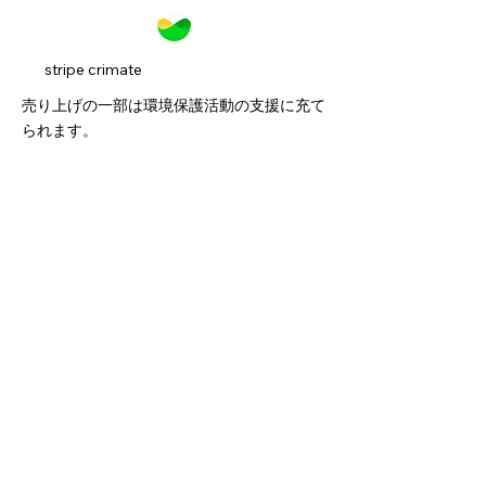
練習のやる気が違う」と気に
入っており、毎日のシュート
練やドリブルに活用していま
​stripe crimate
す。
売り上げの一部は環境保護活動の支援に充て
思っていた以上に実用的でし
られます。
た。バスケに本気なお子さん
にはぜひオススメです！
関連商品