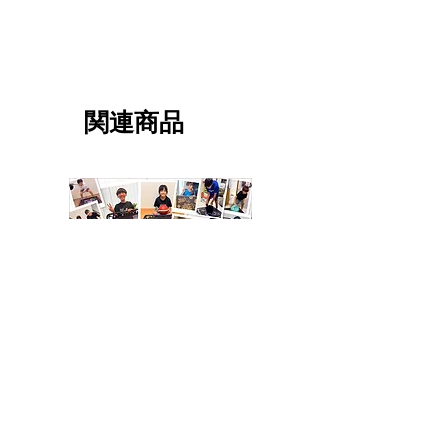
関連商品
【SQBcampaign】Silent
【SQBcampaign】Silent
Dribbler Eliteパープル
Dribbler Elite イエロー