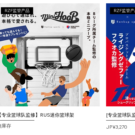
RZF监管产品
RZF监管
【专业篮球队监修】RUS迷你篮球架
[专业篮球队
無庫存
價格
JP¥3,270