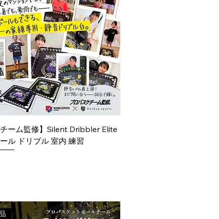
監修】Silent Dribbler Elite
ール ドリブル 室内 練習
产品