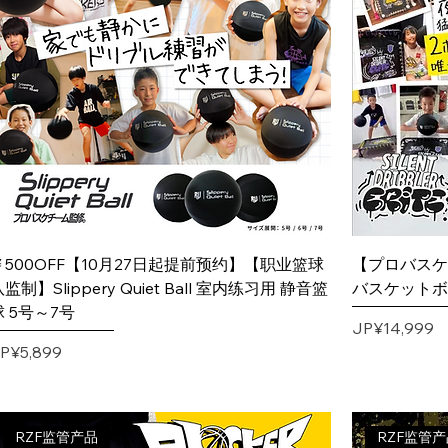
￥500OFF【10月27日起提前预约】【职业篮球
【プロバスケチーム
监制】Slippery Quiet Ball 室内练习用 静音篮
バスケットボ
球 5号～7号
價格
JP¥14,999
價格
P¥5,899
RZF监管产品
RZF监管