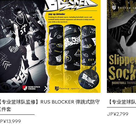
【专业篮球队监修】RUS BLOCKER 弹跳式防守
【专业篮球队监修
三件套
價格
JP¥2,799
價格
P¥13,999