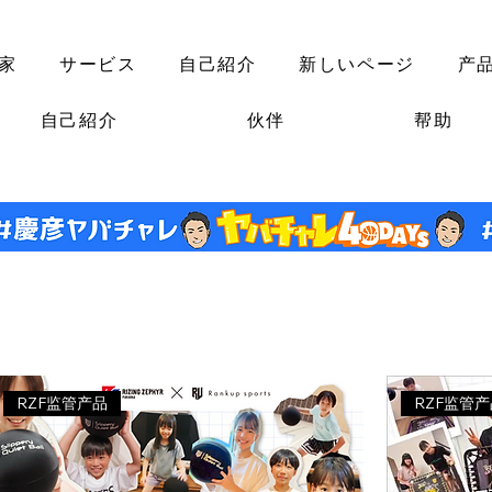
家
サービス
自己紹介
新しいページ
产
自己紹介
伙伴
帮助
RZF监管产品
RZF监管