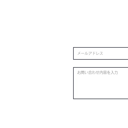
福冈县福冈市佐原
0022
P&S Ranku
▶根据特定商业交易法的信息