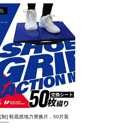
产品
监制] 鞋底抓地力替换片，50片装