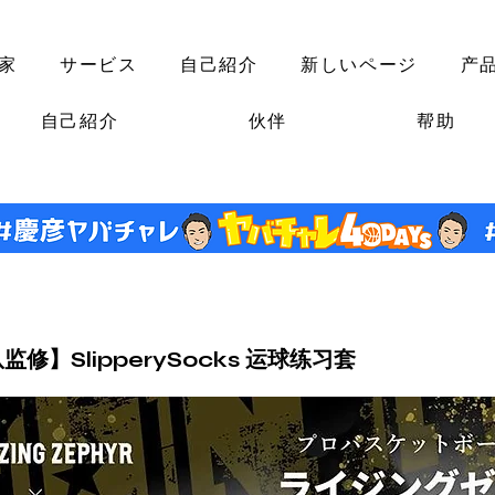
家
サービス
自己紹介
新しいページ
产
自己紹介
伙伴
帮助
修】SlipperySocks 运球练习套