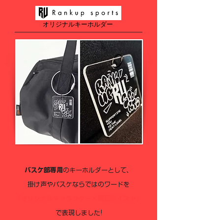
​オリジナルキーホルダー
バスケ部専用
のキーホルダーとして、
掛け声やバスケならではのワードを
「オリジナルキャラクター×韓国テイスト」
で表現しました!