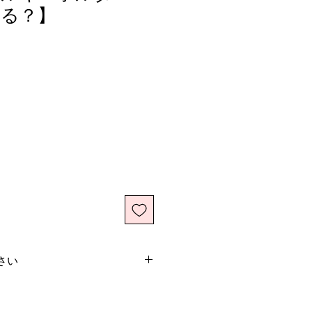
する？】
さい
物で
送料無料！
円に満たない場合は別途送料（550