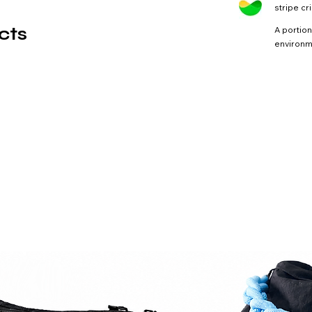
stripe cr
cts
A portion
environme