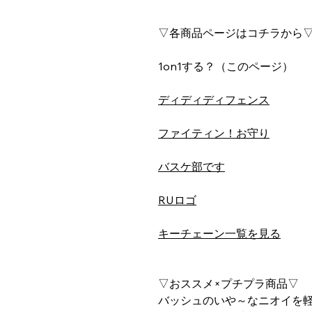
▽各商品ページはコチラから
1on1する？（このページ）
ディディディフェンス
ファイティン！お守り
バスケ部です
RUロゴ
キーチェーン一覧を見る
▽おススメ×プチプラ商品▽
バッシュのいや～なニオイを