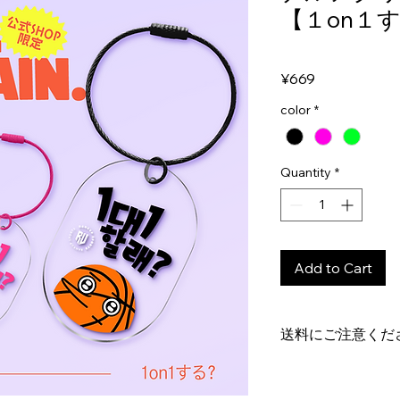
【１on１
Price
¥669
color
*
Quantity
*
Add to Cart
送料にご注意くだ
2000円以上
のお買い
お会計金額が2000