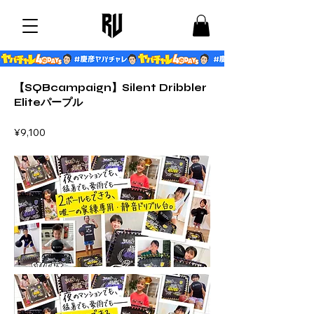
【SQBcampaign】Silent Dribbler
Eliteパープル
¥9,100