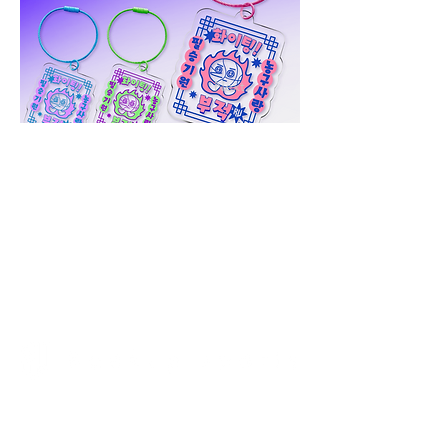
Previous
Next
1F, 1-30-17 Hara, Sawara-ku, Fukuoka City,
Fukuoka Prefecture,
814-0022