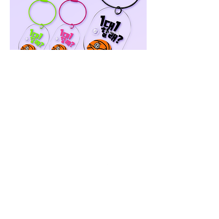
Previous
Next
1F, 1-30-17 Hara, Sawara-ku, Fukuoka City,
Fukuoka Prefecture,
814-0022
TEL:
092-407-7001