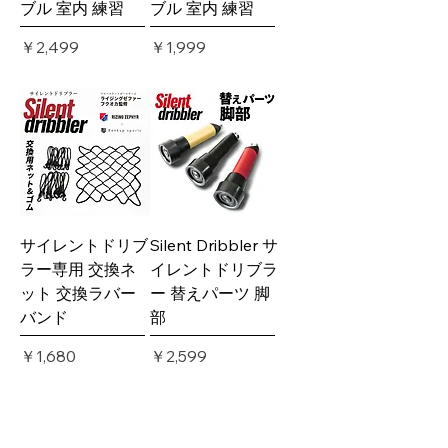
ブル 室内 練習
ブル 室内 練習
価格
価格
￥2,499
￥1,999
サイレントドリブ
Silent Dribbler サ
ラー専用 交換ネ
イレントドリブラ
ット 交換ラバー
ー 替えパーツ 脚
バンド
部
価格
価格
￥1,680
￥2,599